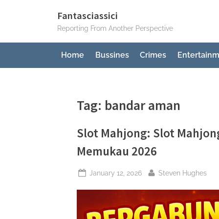
Skip
Fantasciassici
to
Reporting From Another Perspective
content
Home
Bussines
Crimes
Entertain
Tag:
bandar aman
Slot Mahjong: Slot Mahjon
Memukau 2026
Posted
By
January 12, 2026
Steven Hughes
on