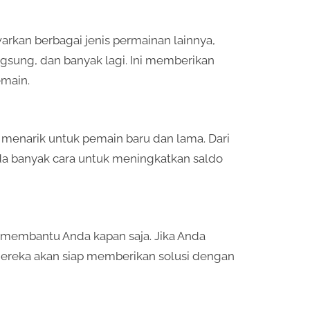
arkan berbagai jenis permainan lainnya,
gsung, dan banyak lagi. Ini memberikan
emain.
menarik untuk pemain baru dan lama. Dari
a banyak cara untuk meningkatkan saldo
 membantu Anda kapan saja. Jika Anda
mereka akan siap memberikan solusi dengan