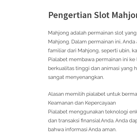
Pengertian Slot Mahjo
Mahjong adalah permainan slot yang t
Mahjong. Dalam permainan ini, And
familiar dari Mahjong, seperti ubin, k
Pialabet membawa permainan ini ke l
berkualitas tinggi dan animasi yang
sangat menyenangkan.
Alasan memilih pialabet untuk berm
Keamanan dan Kepercayaan
Pialabet menggunakan teknologi enkr
dan transaksi finansial Anda. Anda 
bahwa informasi Anda aman.