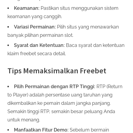
Keamanan:
Pastikan situs menggunakan sistem
keamanan yang canggih.
Variasi Permainan:
Pilih situs yang menawarkan
banyak pilihan permainan slot.
Syarat dan Ketentuan:
Baca syarat dan ketentuan
klaim freebet secara detail.
Tips Memaksimalkan Freebet
Pilih Permainan dengan RTP Tinggi:
RTP (Return
to Player) adalah persentase uang taruhan yang
dikembalikan ke pemain dalam jangka panjang.
Semakin tinggi RTP, semakin besar peluang Anda
untuk menang.
Manfaatkan Fitur Demo:
Sebelum bermain