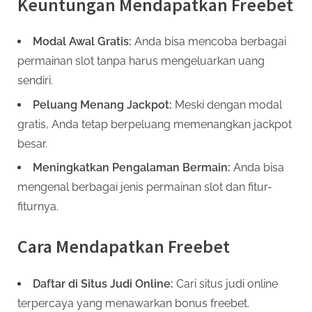
Keuntungan Mendapatkan Freebet
Modal Awal Gratis:
Anda bisa mencoba berbagai
permainan slot tanpa harus mengeluarkan uang
sendiri.
Peluang Menang Jackpot:
Meski dengan modal
gratis, Anda tetap berpeluang memenangkan jackpot
besar.
Meningkatkan Pengalaman Bermain:
Anda bisa
mengenal berbagai jenis permainan slot dan fitur-
fiturnya.
Cara Mendapatkan Freebet
Daftar di Situs Judi Online:
Cari situs judi online
terpercaya yang menawarkan bonus freebet.