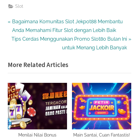
Slot
Post
P
Bagaimana Komunitas Slot Jekpot88 Membantu
r
Anda Memahami Fitur Slot dengan Lebih Baik
navigation
N
e
Tips Cerdas Menggunakan Promo Slot80 Bulan Ini
e
v
untuk Menang Lebih Banyak
x
i
More Related Articles
t
o
P
u
o
s
s
P
t
o
:
s
t
:
Menilai Nilai Bonus
Main Santai, Cuan Fantastis!