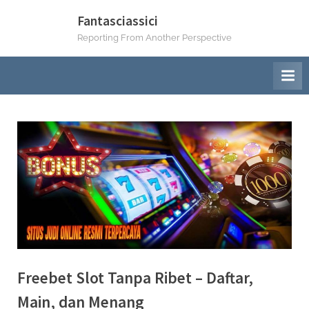
Skip
Fantasciassici
to
Reporting From Another Perspective
content
Freebet Slot Tanpa Ribet – Daftar,
Main, dan Menang