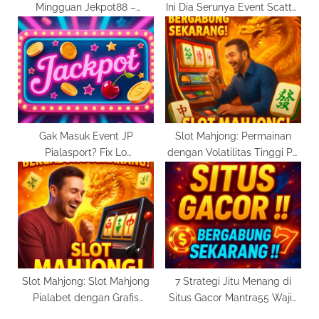
Mingguan Jekpot88 –
Ini Dia Serunya Event Scatter
Apakah Itu Layak untuk
X500 Slot80!
Anda?
Gak Masuk Event JP
Slot Mahjong: Permainan
Pialasport? Fix Lo
dengan Volatilitas Tinggi PG
Ketinggalan Cuan!
Jekpot88 !!
Slot Mahjong: Slot Mahjong
7 Strategi Jitu Menang di
Pialabet dengan Grafis
Situs Gacor Mantra55 Wajib
Memukau 2026
di Coba !!!