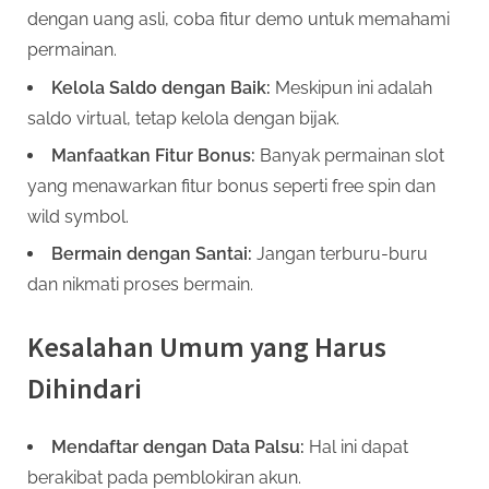
dengan uang asli, coba fitur demo untuk memahami
permainan.
Kelola Saldo dengan Baik:
Meskipun ini adalah
saldo virtual, tetap kelola dengan bijak.
Manfaatkan Fitur Bonus:
Banyak permainan slot
yang menawarkan fitur bonus seperti free spin dan
wild symbol.
Bermain dengan Santai:
Jangan terburu-buru
dan nikmati proses bermain.
Kesalahan Umum yang Harus
Dihindari
Mendaftar dengan Data Palsu:
Hal ini dapat
berakibat pada pemblokiran akun.