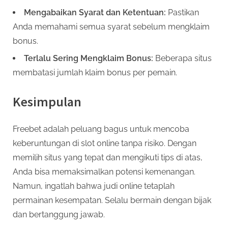
Mengabaikan Syarat dan Ketentuan:
Pastikan
Anda memahami semua syarat sebelum mengklaim
bonus.
Terlalu Sering Mengklaim Bonus:
Beberapa situs
membatasi jumlah klaim bonus per pemain.
Kesimpulan
Freebet adalah peluang bagus untuk mencoba
keberuntungan di slot online tanpa risiko. Dengan
memilih situs yang tepat dan mengikuti tips di atas,
Anda bisa memaksimalkan potensi kemenangan.
Namun, ingatlah bahwa judi online tetaplah
permainan kesempatan. Selalu bermain dengan bijak
dan bertanggung jawab.